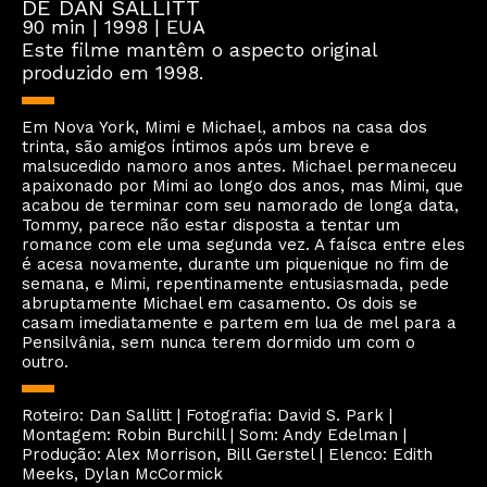
DE DAN SALLITT
90 min | 1998 | EUA
Este filme mantêm o aspecto original
produzido em 1998.
Em Nova York, Mimi e Michael, ambos na casa dos
trinta, são amigos íntimos após um breve e
malsucedido namoro anos antes. Michael permaneceu
apaixonado por Mimi ao longo dos anos, mas Mimi, que
acabou de terminar com seu namorado de longa data,
Tommy, parece não estar disposta a tentar um
romance com ele uma segunda vez. A faísca entre eles
é acesa novamente, durante um piquenique no fim de
semana, e Mimi, repentinamente entusiasmada, pede
abruptamente Michael em casamento. Os dois se
casam imediatamente e partem em lua de mel para a
Pensilvânia, sem nunca terem dormido um com o
outro.
Roteiro: Dan Sallitt | Fotografia: David S. Park |
Montagem: Robin Burchill | Som: Andy Edelman |
Produção: Alex Morrison, Bill Gerstel | Elenco: Edith
Meeks, Dylan McCormick