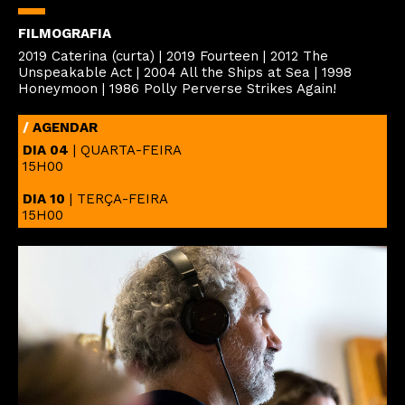
FILMOGRAFIA
2019 Caterina (curta) | 2019 Fourteen | 2012 The
Unspeakable Act | 2004 All the Ships at Sea | 1998
Honeymoon | 1986 Polly Perverse Strikes Again!
/
AGENDAR
DIA 04
| QUARTA-FEIRA
15H00
DIA 10
| TERÇA-FEIRA
15H00