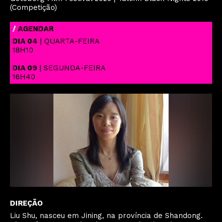
(Competição)
/
AGENDAR
DIA 04
| QUARTA-FEIRA
18H10
DIA 09
| SEGUNDA-FEIRA
16H40
DIREÇÃO
Liu Shu, nasceu em Jining, na província de Shandong.