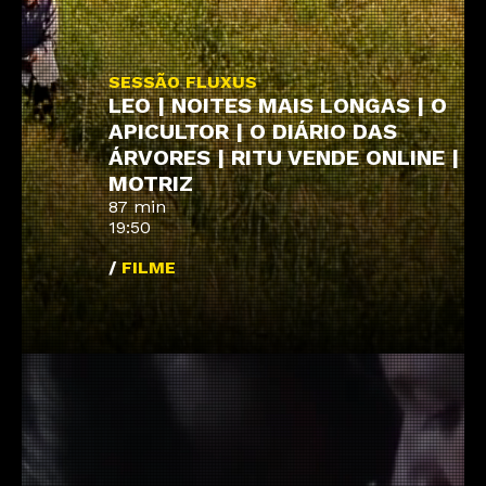
SESSÃO FLUXUS
LEO | NOITES MAIS LONGAS | O
APICULTOR | O DIÁRIO DAS
ÁRVORES | RITU VENDE ONLINE |
MOTRIZ
87 min
19:50
/
FILME