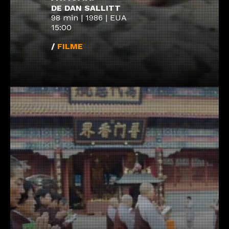
DE DAN SALLITT
98 min | 1986 | EUA
15:00
/
FILME