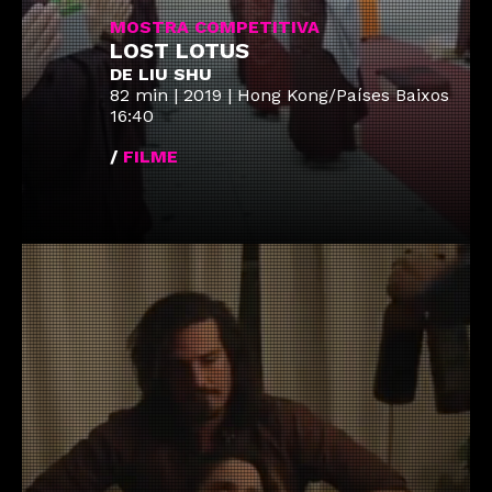
MOSTRA COMPETITIVA
LOST LOTUS
DE LIU SHU
82 min | 2019 | Hong Kong/Países Baixos
16:40
/
FILME