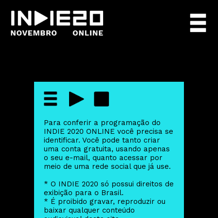
Para conferir a programação do
INDIE 2020 ONLINE você precisa se
identificar. Você pode tanto criar
uma conta gratuita, usando apenas
o seu e-mail, quanto acessar por
meio de uma rede social que já use.
* O INDIE 2020 só possui direitos de
exibição para o Brasil.
* É proibido gravar, reproduzir ou
baixar qualquer conteúdo