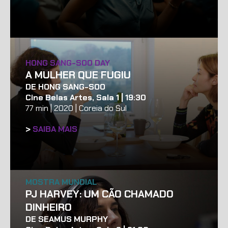
HONG SANG-SOO DAY
A MULHER QUE FUGIU
DE HONG SANG-SOO
Cine Belas Artes, Sala 1 | 19:30
77 min | 2020 | Coreia do Sul
>
SAIBA MAIS
MOSTRA MUNDIAL
PJ HARVEY: UM CÃO CHAMADO
DINHEIRO
DE SEAMUS MURPHY