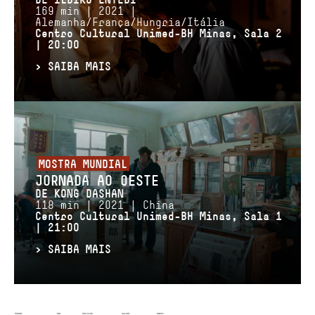
DE ILDIKÓ ENYEDI
169 min | 2021 |
Alemanha/França/Hungria/Itália
Centro Cultural Unimed-BH Minas, Sala 2
| 20:00
>
SAIBA MAIS
MOSTRA MUNDIAL
JORNADA AO OESTE
DE KONG DASHAN
118 min | 2021 | China
Centro Cultural Unimed-BH Minas, Sala 1
| 21:00
>
SAIBA MAIS