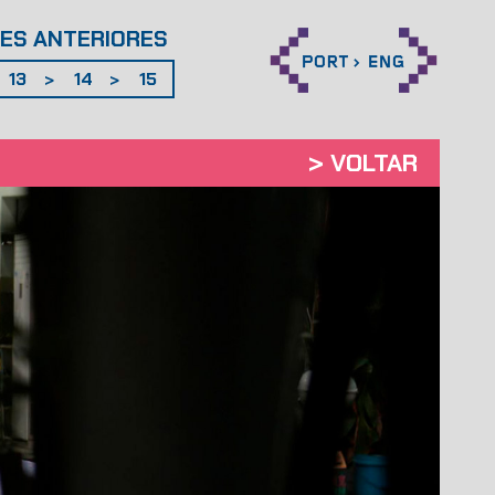
ES ANTERIORES
13
14
15
>
>
>
VOLTAR