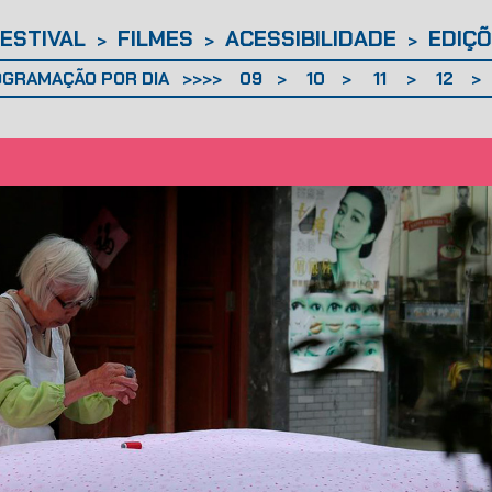
FESTIVAL
FILMES
ACESSIBILIDADE
EDIÇÕ
>
>
>
GRAMAÇÃO POR DIA
09
10
11
12
>>>>
>
>
>
>