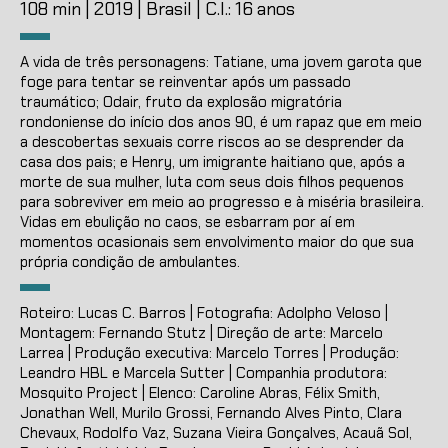
108 min | 2019 | Brasil | C.I.: 16 anos
A vida de três personagens: Tatiane, uma jovem garota que
foge para tentar se reinventar após um passado
traumático; Odair, fruto da explosão migratória
rondoniense do início dos anos 90, é um rapaz que em meio
a descobertas sexuais corre riscos ao se desprender da
casa dos pais; e Henry, um imigrante haitiano que, após a
morte de sua mulher, luta com seus dois filhos pequenos
para sobreviver em meio ao progresso e à miséria brasileira.
Vidas em ebulição no caos, se esbarram por aí em
momentos ocasionais sem envolvimento maior do que sua
própria condição de ambulantes.
Roteiro: Lucas C. Barros | Fotografia: Adolpho Veloso |
Montagem: Fernando Stutz | Direção de arte: Marcelo
Larrea | Produção executiva: Marcelo Torres | Produção:
Leandro HBL e Marcela Sutter | Companhia produtora:
Mosquito Project | Elenco: Caroline Abras, Félix Smith,
Jonathan Well, Murilo Grossi, Fernando Alves Pinto, Clara
Chevaux, Rodolfo Vaz, Suzana Vieira Gonçalves, Acauã Sol,