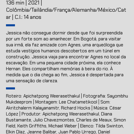
136 min | 2021 |
Colômbia/Tailândia/França/Alemanha/México/Cat
ar | C.I.: 14 anos
Jessica não consegue dormir desde que foi surpreendida
por um forte som ao amanhecer. Em Bogotá, para visitar
sua irmã, ela faz amizade com Agnes, uma arqueóloga que
estuda vestígios humanos descobertos em um túnel em
construção. Jessica viaja para encontrar Agnes no local da
escavação. Em uma pequena cidade próxima, ela conhece
Hernan. Eles compartilham memórias à beira do rio. À
medida que o dia chega ao fim, Jessica é despertada para
uma sensação de clareza.
Roteiro: Apichatpong Weerasethakul | Fotografia: Sayombhu
Mukdeeprom | Montagem: Lee Chatametikool | Som:
Akritchalerm Kalayanamitr, Richard Hocks | Música: César
López | Produtor: Apichatpong Weerasethakul, Diana
Bustamante, Julio Chavezmontes, Charles de Meaux, Simon
Field, Keith Griffiths, Michael Weber | Elenco: Tilda Swinton,
Elkin Díaz, Jeanne Balibar, Juan Pablo Urrego, Daniel