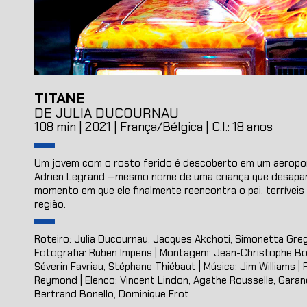
TITANE
DE JULIA DUCOURNAU
108 min | 2021 | França/Bélgica | C.I.: 18 anos
Um jovem com o rosto ferido é descoberto em um aeropor
Adrien Legrand —mesmo nome de uma criança que desapar
momento em que ele finalmente reencontra o pai, terrívei
região.
Roteiro: Julia Ducournau, Jacques Akchoti, Simonetta Gre
Fotografia: Ruben Impens | Montagem: Jean-Christophe Bou
Séverin Favriau, Stéphane Thiébaut | Música: Jim Williams 
Reymond | Elenco: Vincent Lindon, Agathe Rousselle, Garance
Bertrand Bonello, Dominique Frot