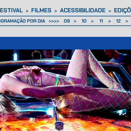
FESTIVAL
FILMES
ACESSIBILIDADE
EDIÇÕ
>
>
>
GRAMAÇÃO POR DIA
09
10
11
12
>>>>
>
>
>
>