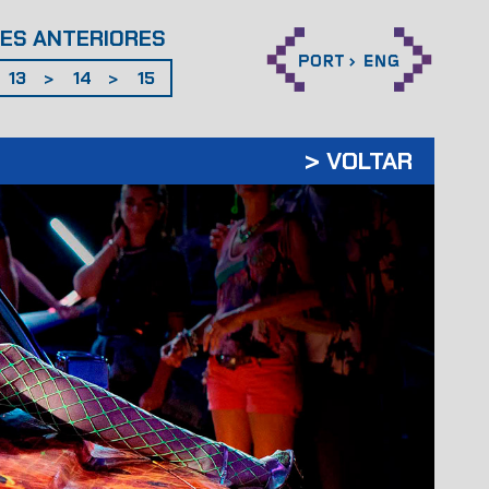
ES ANTERIORES
13
14
15
>
>
>
VOLTAR