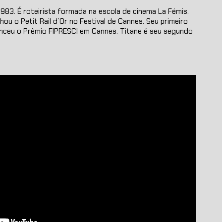
1983. É roteirista formada na escola de cinema La Fémis.
hou o Petit Rail d`Or no Festival de Cannes. Seu primeiro
venceu o Prêmio FIPRESCI em Cannes. Titane é seu segundo