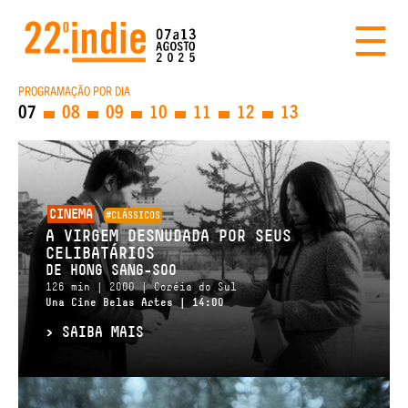
PROGRAMAÇÃO POR DIA
07
08
09
10
11
12
13
CINEMA
#CLÁSSICOS
A VIRGEM DESNUDADA POR SEUS
CELIBATÁRIOS
DE HONG SANG-SOO
126 min | 2000 | Coréia do Sul
Una Cine Belas Artes | 14:00
>
SAIBA MAIS