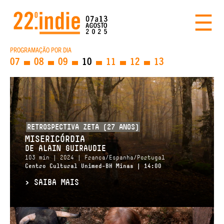
PROGRAMAÇÃO POR DIA
07
08
09
10
11
12
13
RETROSPECTIVA ZETA (27 ANOS)
MISERICÓRDIA
DE ALAIN GUIRAUDIE
103 min | 2024 | França/Espanha/Portugal
Centro Cultural Unimed-BH Minas | 14:00
>
SAIBA MAIS