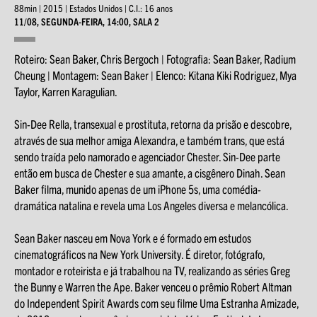
88min | 2015 | Estados Unidos | C.I.: 16 anos
11/08, SEGUNDA-FEIRA, 14:00, SALA 2
Roteiro: Sean Baker, Chris Bergoch | Fotografia: Sean Baker, Radium
Cheung | Montagem: Sean Baker | Elenco: Kitana Kiki Rodriguez, Mya
Taylor, Karren Karagulian.
Sin-Dee Rella, transexual e prostituta, retorna da prisão e descobre,
através de sua melhor amiga Alexandra, e também trans, que está
sendo traída pelo namorado e agenciador Chester. Sin-Dee parte
então em busca de Chester e sua amante, a cisgênero Dinah. Sean
Baker filma, munido apenas de um iPhone 5s, uma comédia-
dramática natalina e revela uma Los Angeles diversa e melancólica.
Sean Baker nasceu em Nova York e é formado em estudos
cinematográficos na New York University. É diretor, fotógrafo,
montador e roteirista e já trabalhou na TV, realizando as séries Greg
the Bunny e Warren the Ape. Baker venceu o prêmio Robert Altman
do Independent Spirit Awards com seu filme Uma Estranha Amizade,