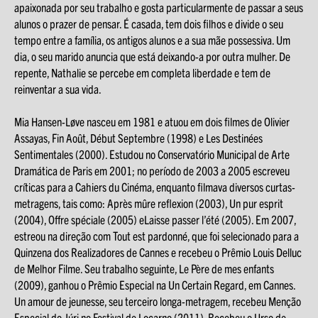
apaixonada por seu trabalho e gosta particularmente de passar a seus
alunos o prazer de pensar. É casada, tem dois filhos e divide o seu
tempo entre a família, os antigos alunos e a sua mãe possessiva. Um
dia, o seu marido anuncia que está deixando-a por outra mulher. De
repente, Nathalie se percebe em completa liberdade e tem de
reinventar a sua vida.
Mia Hansen-Løve nasceu em 1981 e atuou em dois filmes de Olivier
Assayas, Fin Août, Début Septembre (1998) e Les Destinées
Sentimentales (2000). Estudou no Conservatório Municipal de Arte
Dramática de Paris em 2001; no período de 2003 a 2005 escreveu
críticas para a Cahiers du Cinéma, enquanto filmava diversos curtas-
metragens, tais como: Après mûre reflexion (2003), Un pur esprit
(2004), Offre spéciale (2005) eLaisse passer l’été (2005). Em 2007,
estreou na direção com Tout est pardonné, que foi selecionado para a
Quinzena dos Realizadores de Cannes e recebeu o Prêmio Louis Delluc
de Melhor Filme. Seu trabalho seguinte, Le Père de mes enfants
(2009), ganhou o Prêmio Especial na Un Certain Regard, em Cannes.
Un amour de jeunesse, seu terceiro longa-metragem, recebeu Menção
Especial do Júri no Festival de Locarno (2011). Recebeu o Urso de