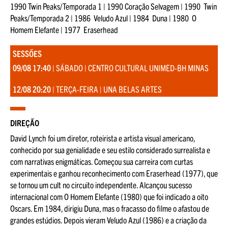
1990 Twin Peaks/Temporada 1 | 1990 Coração Selvagem | 1990 Twin
Peaks/Temporada 2 | 1986 Veludo Azul | 1984 Duna | 1980 O
Homem Elefante | 1977 Eraserhead
SESSÕES
09/08 17:40
| SÁBADO | CENTRO CULTURAL UNIMED-BH MINAS
12/08 20:20
| TERÇA-FEIRA | UNA BELAS ARTES
DIREÇÃO
David Lynch foi um diretor, roteirista e artista visual americano,
conhecido por sua genialidade e seu estilo considerado surrealista e
com narrativas enigmáticas. Começou sua carreira com curtas
experimentais e ganhou reconhecimento com Eraserhead (1977), que
se tornou um cult no circuito independente. Alcançou sucesso
internacional com O Homem Elefante (1980) que foi indicado a oito
Oscars. Em 1984, dirigiu Duna, mas o fracasso do filme o afastou de
grandes estúdios. Depois vieram Veludo Azul (1986) e a criação da