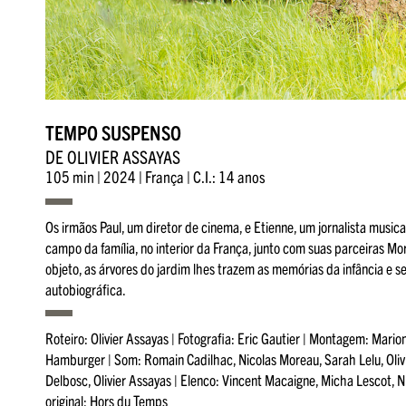
TEMPO SUSPENSO
DE OLIVIER ASSAYAS
105 min | 2024 | França | C.I.: 14 anos
Os irmãos Paul, um diretor de cinema, e Etienne, um jornalista musica
campo da família, no interior da França, junto com suas parceiras M
objeto, as árvores do jardim lhes trazem as memórias da infância e
autobiográfica.
Roteiro: Olivier Assayas | Fotografia: Eric Gautier | Montagem: Mari
Hamburger | Som: Romain Cadilhac, Nicolas Moreau, Sarah Lelu, Olivi
Delbosc, Olivier Assayas | Elenco: Vincent Macaigne, Micha Lescot, N
original: Hors du Temps