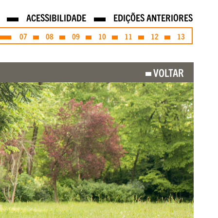
ACESSIBILIDADE
EDIÇÕES ANTERIORES
07
08
09
10
11
12
13
VOLTAR