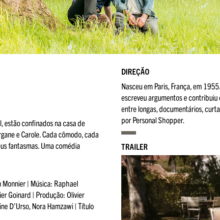
DIREÇÃO
Nasceu em Paris, França, em 1955. 
escreveu argumentos e contribuiu c
entre longas, documentários, curta
por Personal Shopper.
l, estão confinados na casa de
organe e Carole. Cada cômodo, cada
 seus fantasmas. Uma comédia
TRAILER
on Monnier | Música: Raphael
er Goinard | Produção: Olivier
ine D’Urso, Nora Hamzawi | Título